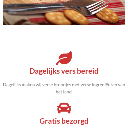
m
i
t
L
e
Trek
i
gekregen
d
?
e
n
Bestel
Dagelijks vers bereid
s
direct!
c
h
Dagelijks maken wij verse broodjes met verse ingrediënten van
a
het land.
f
t
z
Gratis bezorgd
u
b