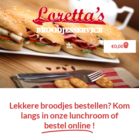
0
€
0,00
Lekkere broodjes bestellen? Kom
langs in onze lunchroom of
bestel online
!