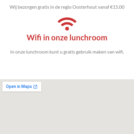
e
Wij bezorgen gratis in de regio Oosterhout vanaf €15.00
r
e
i
Wifi in onze lunchroom
t
e
t
In onze lunchroom kunt u gratis gebruik maken van wifi.
w
e
r
d
e
n
,
l
ä
d
t