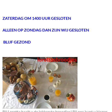
ZATERDAG OM 1400 UUR GESLOTEN
ALLEEN OP ZONDAG DAN ZIJN WIJ GESLOTEN
BLIJF GEZOND
Bij Loretta haalt u de lekkerste broodjes! Bij ons kunt u kiezen