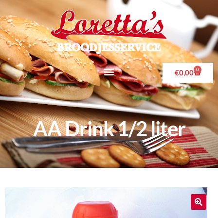
0
€
0,00
AA Drink 1/2 liter
🔍