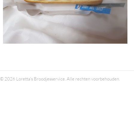
© 2026 Loretta's Broodjesservice. Alle rechten voorbehouden.