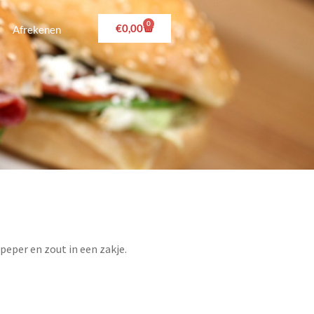
0
€
0,00
Afrekenen
peper en zout in een zakje.