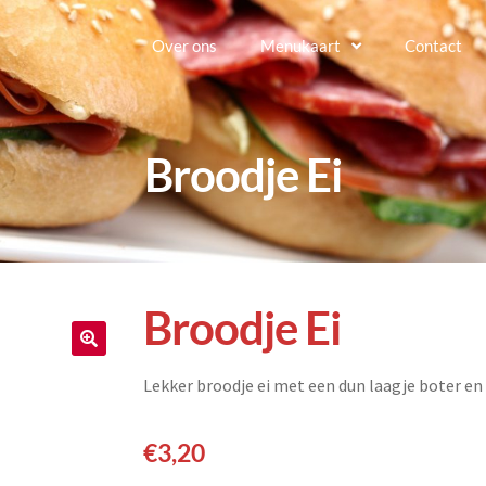
Over ons
Menukaart
Contact
Broodje Ei
Broodje Ei
🔍
Lekker broodje ei met een dun laagje boter en 
€
3,20