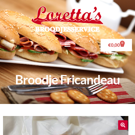
0
€
0,00
Broodje Fricandeau
🔍