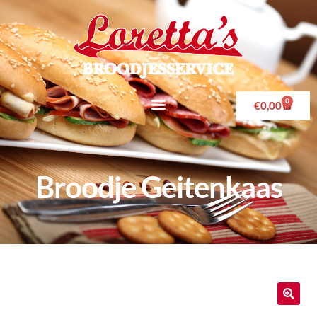
0
€
0,00
Broodje Geitenkaas
🔍