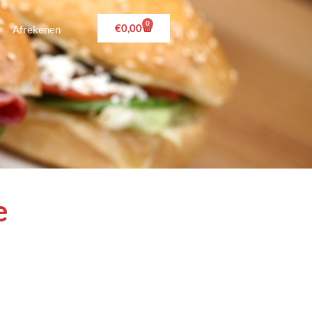
0
€
0,00
Afrekenen
e