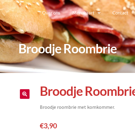
Over ons
Menukaart
Contact
Broodje Roombrie
Broodje Roombri
🔍
Broodje roombrie met komkommer.
€
3,90