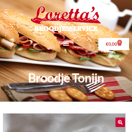
0
€
0,00
Broodje Tonijn
🔍