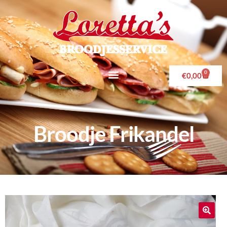
0
€
0,00
Broodje Frikandel
🔍