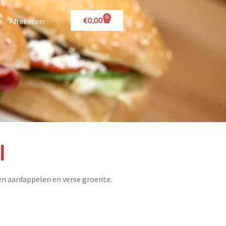
0
€
0,00
Afrekenen
l
 aardappelen en verse groente.