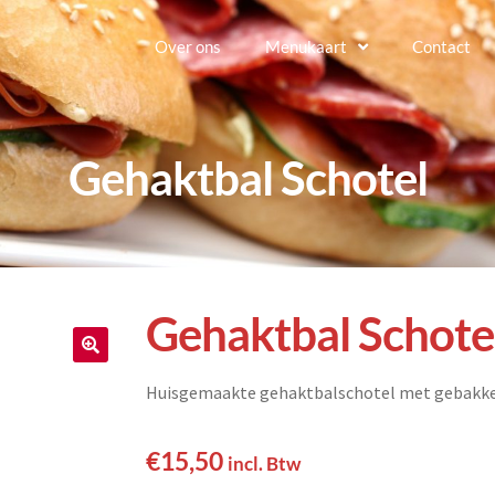
Over ons
Menukaart
Contact
Gehaktbal Schotel
Gehaktbal Schote
🔍
Huisgemaakte gehaktbalschotel met gebakken
€
15,50
incl. Btw