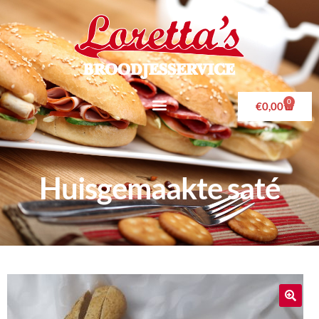
0
€
0,00
Huisgemaakte saté
🔍