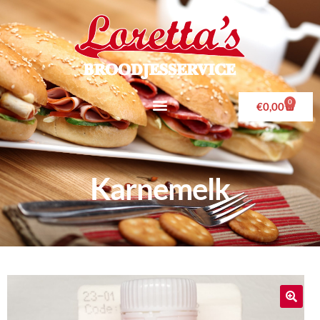
0
€
0,00
Karnemelk
🔍