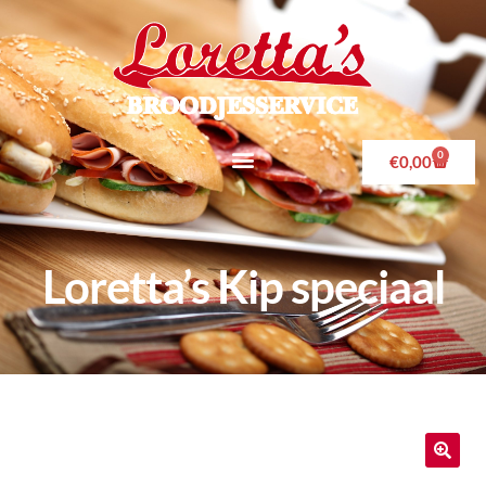
0
€
0,00
Loretta’s Kip speciaal
🔍