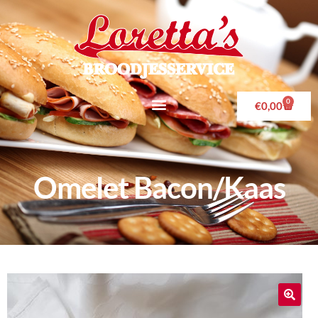
0
€
0,00
Omelet Bacon/Kaas
🔍