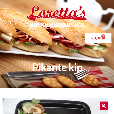
0
€
0,00
Pikante kip
🔍