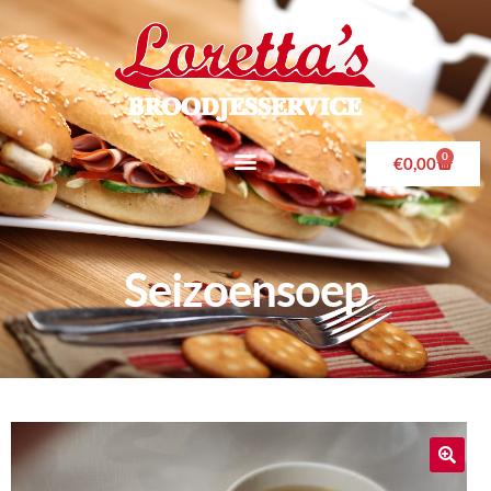
0
€
0,00
Seizoensoep
🔍