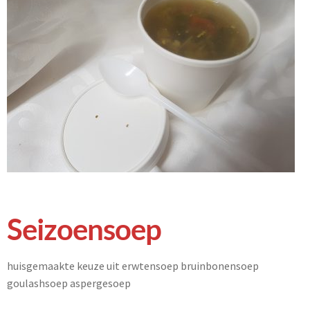
Seizoensoep
huisgemaakte keuze uit erwtensoep bruinbonensoep
goulashsoep aspergesoep