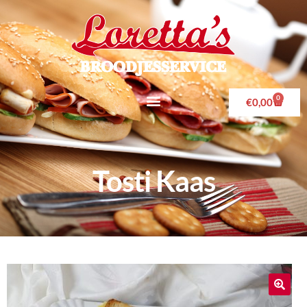
0
€
0,00
Tosti Kaas
🔍