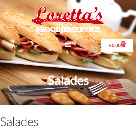
0
€
0,00
Salades
Salades