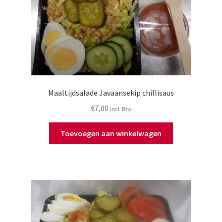
Maaltijdsalade Javaansekip chillisaus
€
7,00
incl. Btw
Toevoegen aan winkelwagen