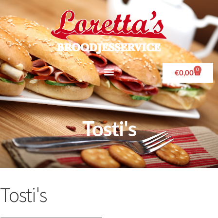
0
€
0,00
Tosti's
Tosti's